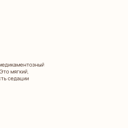
 медикаментозный
Это мягкий,
сть седации