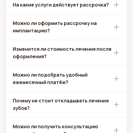
На какие услуги действует рассрочка?
немного времени — приблизительно от 15 до
30 минут.
Рассрочка распространяется на
Можно ли оформить рассрочку на
большинство стоматологических услуг:
имплантацию?
лечение зубов;
Да. Имплантация — одна из самых
имплантацию;
Изменится ли стоимость лечения после
востребованных услуг, которую пациенты
протезирование;
оформления?
часто оформляют в рассрочку.
ортодонтию;
Нет. После согласования плана лечения
хирургическое лечение;
Можно ли подобрать удобный
стоимость фиксируется.
комплексное восстановление зубов.
ежемесячный платёж?
Да. Мы стараемся подобрать комфортный
Почему не стоит откладывать лечение
график оплаты индивидуально для каждого
зубов?
пациента.
Даже небольшая проблема со временем
Можно ли получить консультацию
может привести к более сложному и