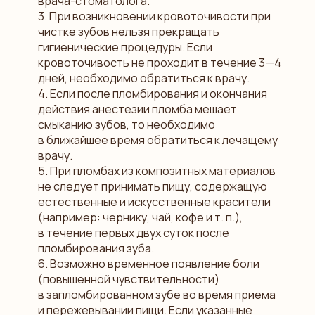
врача-стоматолога.
3. При возникновении кровоточивости при
чистке зубов нельзя прекращать
гигиенические процедуры. Если
кровоточивость не проходит в течение 3—4
дней, необходимо обратиться к врачу.
4. Если после пломбирования и окончания
действия анестезии пломба мешает
смыканию зубов, то необходимо
в ближайшее время обратиться к лечащему
врачу.
5. При пломбах из композитных материалов
не следует принимать пищу, содержащую
естественные и искусственные красители
(например: чернику, чай, кофе и т. п.),
в течение первых двух суток после
пломбирования зуба.
6. Возможно временное появление боли
(повышенной чувствительности)
в запломбированном зубе во время приема
и пережевывании пищи. Если указанные