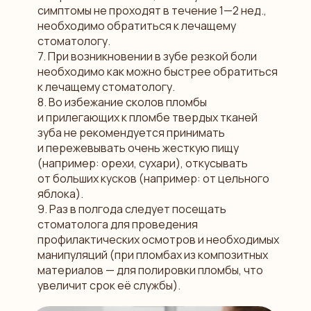
симптомы не проходят в течение 1—2 нед.,
необходимо обратиться к лечащему
стоматологу.
7. При возникновении в зубе резкой боли
необходимо как можно быстрее обратиться
к лечащему стоматологу.
8. Во избежание сколов пломбы
и прилегающих к пломбе твердых тканей
зуба не рекомендуется принимать
и пережевывать очень жесткую пищу
(например: орехи, сухари), откусывать
от больших кусков (например: от цельного
яблока).
9. Раз в полгода следует посещать
стоматолога для проведения
профилактических осмотров и необходимых
манипуляций (при пломбах из композитных
материалов — для полировки пломбы, что
увеличит срок её службы).