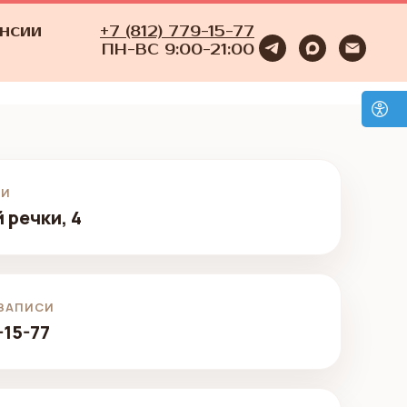
нсии
+7 (812) 779-15-77
ПН-ВС 9:00-21:00
КИ
 речки, 4
 ЗАПИСИ
-15-77