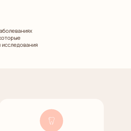
заболеваниях
екоторые
я исследования