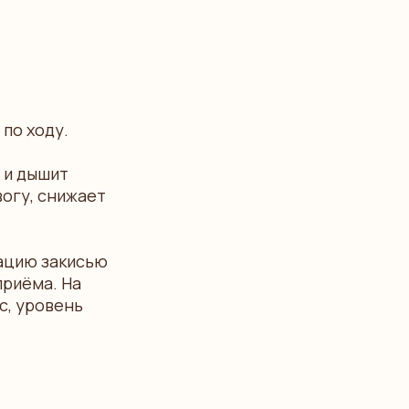
по ходу.
 и дышит
вогу, снижает
ацию закисью
приёма. На
с, уровень