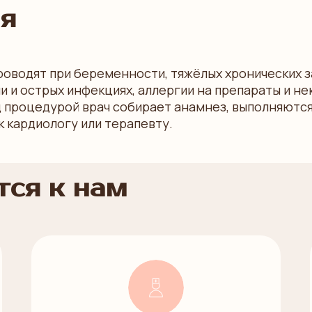
я
роводят при беременности, тяжёлых хронических 
и и острых инфекциях, аллергии на препараты и н
 процедурой врач собирает анамнез, выполняютс
к кардиологу или терапевту.
ся к нам