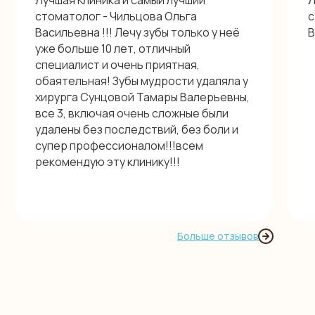
Лучшая Клиника и самый лучший
Л
стоматолог - Чильцова Ольга
с
Васильевна !!! Лечу зубы только у неё
В
уже больше 10 лет, отличный
специалист и очень приятная,
обаятельная! Зубы мудрости удаляла у
хирурга Сунцовой Тамары Валерьевны,
все 3, включая очень сложные были
удалены без последствий, без боли и
супер профессионалом!!!всем
рекомендую эту клинику!!!
Больше отзывов