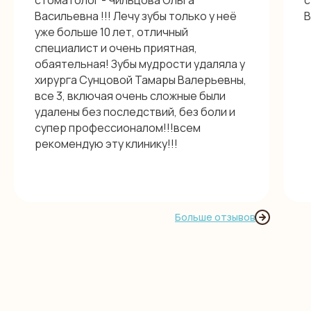
стоматолог - Чильцова Ольга
с
Васильевна !!! Лечу зубы только у неё
В
уже больше 10 лет, отличный
специалист и очень приятная,
обаятельная! Зубы мудрости удаляла у
хирурга Сунцовой Тамары Валерьевны,
все 3, включая очень сложные были
удалены без последствий, без боли и
супер профессионалом!!!всем
рекомендую эту клинику!!!
Больше отзывов