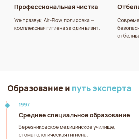
Профессиональная чистка
Отбели
Ультразвук, Air-Flow, полировка —
Совреме
комплексная гигиена за один визит.
безопас
отбелив
Образование и
путь эксперта
1997
Среднее специальное образование
Березниковское медицинское училище,
стоматологическая гигиена.