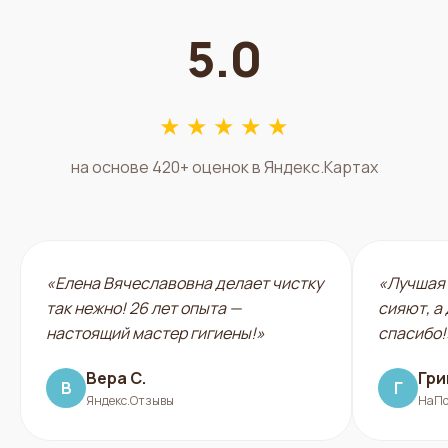
5.0
★ ★ ★ ★ ★
на основе 420+ оценок в Яндекс.Картах
«Елена Вячеславовна делает чистку
«Лучшая 
так нежно! 26 лет опыта —
сияют, а
настоящий мастер гигиены!»
спасибо!
Вера С.
Гри
В
Г
Яндекс.Отзывы
НаПо