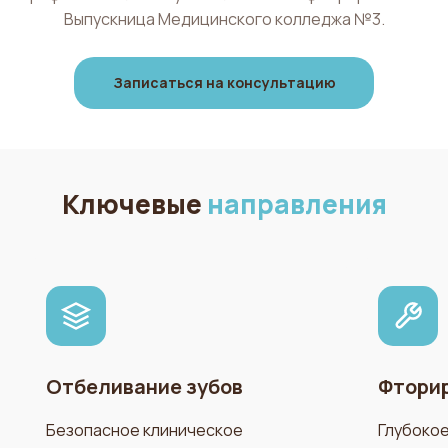
Выпускница Медицинского колледжа №3.
Записаться на консультацию
Ключевые
направления
Отбеливание зубов
Фтори
Безопасное клиническое
Глубоко