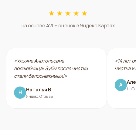
★ ★ ★ ★ ★
на основе 420+ оценок в Яндекс.Картах
«Ульяна Анатольевна —
«14 лет 
волшебница! Зубы после чистки
чистка и
стали белоснежными!»
Але
А
Наталья В.
НаПо
Н
Яндекс.Отзывы